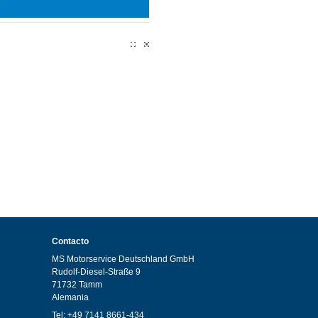
1
2
Contacto
MS Motorservice Deutschland GmbH
Rudolf-Diesel-Straße 9
71732 Tamm
Alemania
Tel: +49 7141 8661-434