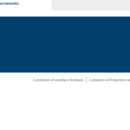
e acconsento.
Condizioni di vendita e fornitura
Colophon & Protezione de