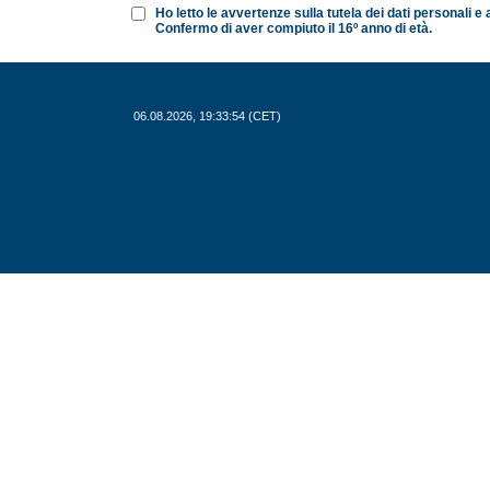
Ho letto le avvertenze sulla tutela dei dati personali 
Confermo di aver compiuto il 16º anno di età.
06.08.2026, 19:33:54 (CET)