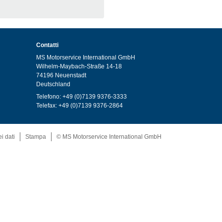
Contatti
MS Motorservice International GmbH
Wilhelm-Maybach-Straße 14-18
74196 Neuenstadt
Deutschland
Telefono: +49 (0)7139 9376-3333
Telefax: +49 (0)7139 9376-2864
i dati
Stampa
© MS Motorservice International GmbH