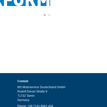
1
2
Contatti
MS Motorservice Deutschland GmbH
Rudolf-Diesel-Straße 9
71732 Tamm
Germany
Phone: +49 7141 8661-434