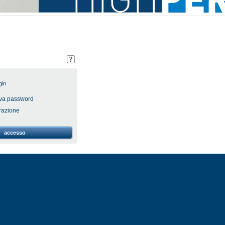
gin
ova password
razione
accesso